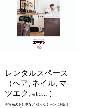
レンタルスペース
（ヘア, ネイル, マ
ツエク, etc... ）
美容系のお仕事など 様々なシーンに対応し