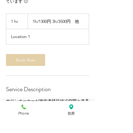
ています ◎
1h/1300
円
1 hr
1
1h/1300円 3h/3500円 他
3h/3500
h
円
他
Location 1
Book Now
Service Description
サロンオーナーが施術者様目線で空間と道具
を揃えてあります◎
Phone
住所
ヘアサロンなので 道具の準備一切なしの
"手ぶら" で来ての施術も可能 ◎